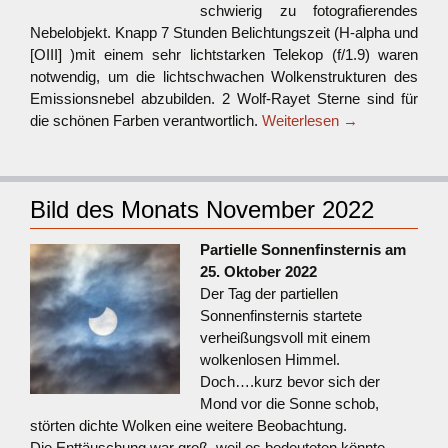
schwierig zu fotografierendes
Nebelobjekt. Knapp 7 Stunden Belichtungszeit (H-alpha und
[OIII] )mit einem sehr lichtstarken Telekop (f/1.9) waren
notwendig, um die lichtschwachen Wolkenstrukturen des
Emissionsnebel abzubilden. 2 Wolf-Rayet Sterne sind für
die schönen Farben verantwortlich.
Weiterlesen
→
Bild des Monats November 2022
Partielle Sonnenfinsternis am
25. Oktober 2022
Der Tag der partiellen
Sonnenfinsternis startete
verheißungsvoll mit einem
wolkenlosen Himmel.
Doch….kurz bevor sich der
Mond vor die Sonne schob,
störten dichte Wolken eine weitere Beobachtung.
Die Enttäuschung war groß, weil es bedeuteten könnte,