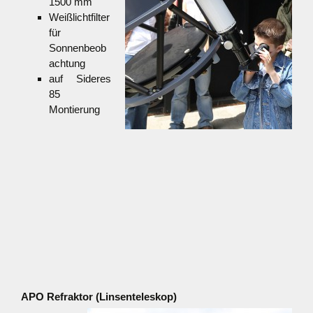
1500 mm
Weißlichtfilter
für
Sonnenbeob
achtung
auf Sideres
85
Montierung
APO Refraktor (Linsenteleskop)