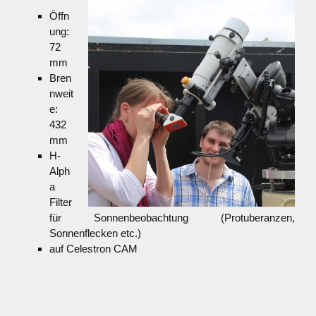
Öffn
ung:
72
mm
Bren
nweit
e:
432
mm
H-
Alph
a
Filter
für Sonnenbeobachtung (Protuberanzen,
Sonnenflecken etc.)
auf Celestron CAM