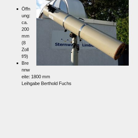
Öffn
ung:
ca.
200
mm
(8
Zoll
f/9)
Bre
nnw
eite: 1800 mm
Leihgabe Berthold Fuchs