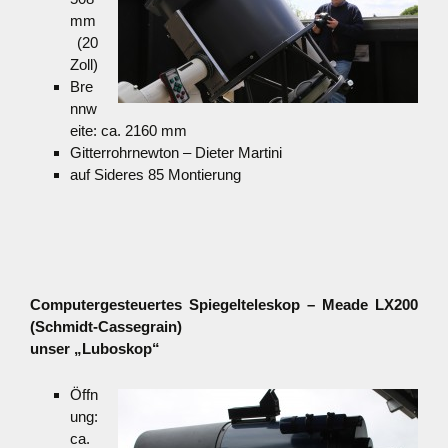
mm
(20
Zoll)
Bre
nnw
eite: ca. 2160 mm
Gitterrohrnewton – Dieter Martini
auf Sideres 85 Montierung
Computergesteuertes Spiegelteleskop – Meade LX200
(Schmidt-Cassegrain)
unser „Luboskop“
Öffn
ung:
ca.