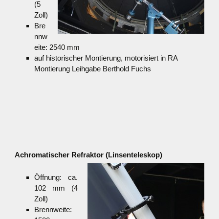
(5
Zoll)
Bre
nnw
eite: 2540 mm
auf historischer Montierung, motorisiert in RA
Montierung Leihgabe Berthold Fuchs
Achromatischer Refraktor (Linsenteleskop)
Öffnung: ca.
102 mm (4
Zoll)
Brennweite: