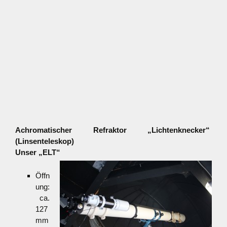
Achromatischer Refraktor „Lichtenknecker“
(Linsenteleskop)
Unser „ELT“
Öffn
ung:
ca.
127
mm