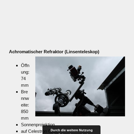
Achromatischer Refraktor (Linsenteleskop)
Öffn
ung:
74
mm
Bre
nnw
eite:
850
mm
Sonnenprojektion
Durch die weitere Nutzung
auf Celestron CAM