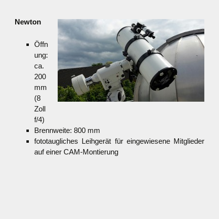
Newton
Öffn
ung:
ca.
200
mm
(8
Zoll
f/4)
Brennweite: 800 mm
fototaugliches Leihgerät für eingewiesene Mitglieder
auf einer CAM-Montierung