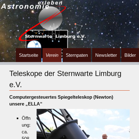
Zum
Startseite
Verein
Sternpaten
Newsletter
Bilder
Inhalt
springen
Teleskope der Sternwarte Limburg
e.V.
Computergesteuertes Spiegelteleskop (Newton)
unsere „ELLA“
Öffn
ung:
ca.
508