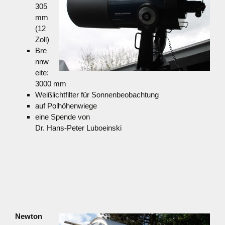
305
mm
(12
Zoll)
Bre
nnw
eite:
3000 mm
Weißlichtfilter für Sonnenbeobachtung
auf Polhöhenwiege
eine Spende von
Dr. Hans-Peter Luboeinski
Newton