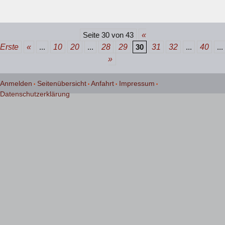
Beitrags-
Seite 30 von 43
«
Erste
«
...
10
20
...
28
29
30
31
32
...
40
...
Navigation
»
Anmelden
Seitenübersicht
Anfahrt
Impressum
Datenschutzerklärung