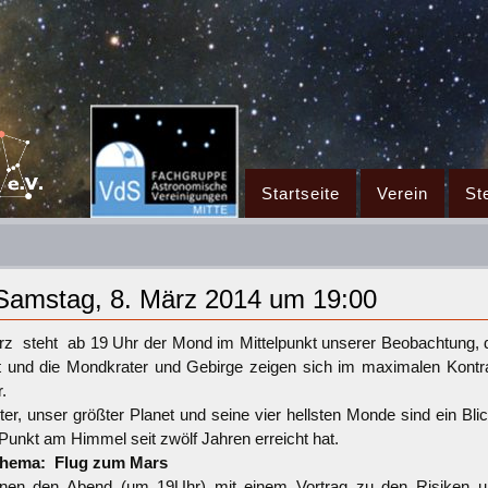
Zum
Startseite
Verein
St
Inhalt
springen
 Samstag, 8. März 2014 um 19:00
z steht ab 19 Uhr der Mond im Mittelpunkt unserer Beobachtung,
t und die Mondkrater und Gebirge zeigen sich im maximalen Kontr
.
ter, unser größter Planet und seine vier hellsten Monde sind ein Bl
Punkt am Himmel seit zwölf Jahren erreicht hat.
thema: Flug zum Mars
nnen den Abend (um 19Uhr) mit einem Vortrag zu den Risiken 