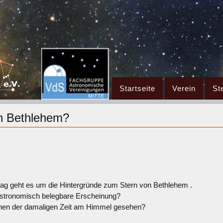
Zum
Startseite
Verein
St
Inhalt
springen
n Bethlehem?
ag geht es um die Hintergründe zum Stern von Bethlehem .
astronomisch belegbare Erscheinung?
hen der damaligen Zeit am Himmel gesehen?