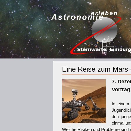
Eine Reise zum Mars 
7. Deze
Vortrag
In einem
Jugendlic
den junge
einmal un
Welche Risiken und Probleme sind 