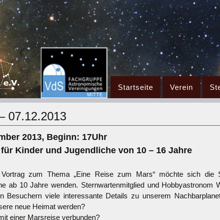
Zum
Startseite
Verein
St
Inhalt
springen
– 07.12.2013
mber 2013, Beginn: 17Uhr
 für Kinder und Jugendliche von 10 – 16 Jahre
 Vortrag zum Thema „Eine Reise zum Mars“ möchte sich die S
he ab 10 Jahre wenden. Sternwartenmitglied und Hobbyastronom 
n Besuchern viele interessante Details zu unserem Nachbarplane
sere neue Heimat werden?
mit einer Marsreise verbunden?