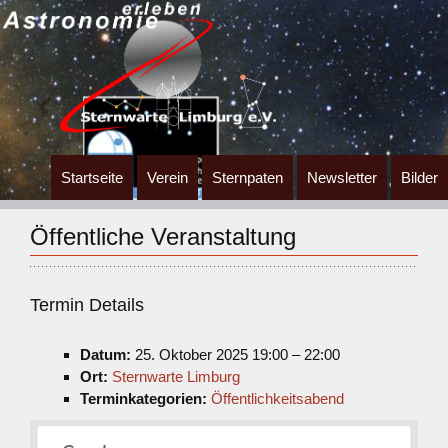
Zum
Startseite
Verein
Sternpaten
Newsletter
Bilder
Inhalt
springen
Öffentliche Veranstaltung
Termin Details
Datum:
25. Oktober 2025 19:00
–
22:00
Ort:
Sternwarte Limburg
Terminkategorien:
Öffentlichkeitsabend