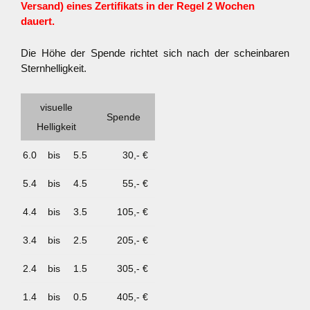
Versand) eines Zertifikats in der Regel 2 Wochen
dauert.
Die Höhe der Spende richtet sich nach der scheinbaren
Sternhelligkeit.
visuelle
Spende
Helligkeit
6.0
bis
5.5
30,- €
5.4
bis
4.5
55,- €
4.4
bis
3.5
105,- €
3.4
bis
2.5
205,- €
2.4
bis
1.5
305,- €
1.4
bis
0.5
405,- €