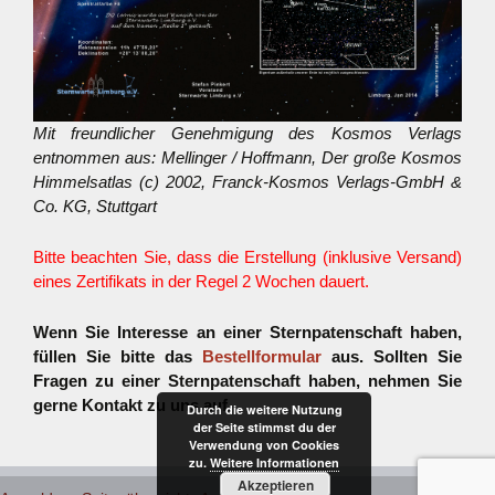
Mit freundlicher Genehmigung des Kosmos Verlags
entnommen aus: Mellinger / Hoffmann, Der große Kosmos
Himmelsatlas (c) 2002, Franck-Kosmos Verlags-GmbH &
Co. KG, Stuttgart
Bitte beachten Sie, dass die Erstellung (inklusive Versand)
eines Zertifikats in der Regel 2 Wochen dauert.
Wenn Sie Interesse an einer Sternpatenschaft haben,
füllen Sie bitte das
Bestellformular
aus. Sollten Sie
Fragen zu einer Sternpatenschaft haben, nehmen Sie
gerne Kontakt zu uns auf.
Durch die weitere Nutzung
der Seite stimmst du der
Verwendung von Cookies
zu.
Weitere Informationen
Akzeptieren