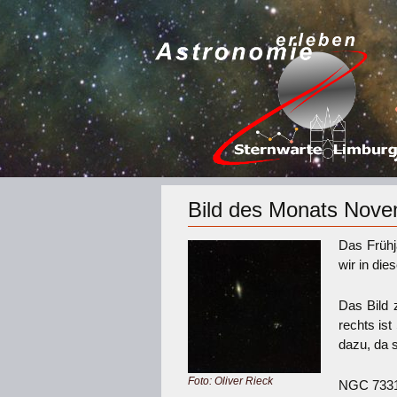
Bild des Monats Nov
Das Frühj
wir in die
Das Bild 
rechts ist
dazu, da s
Foto: Oliver Rieck
NGC 7331 g