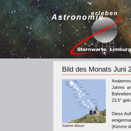
Bild des Monats Juni 
Analemma 
Jahres am
Bahnebene
23,5° geki
Diese Auf
einigerm
Sabine Mauer
(Kimme üb