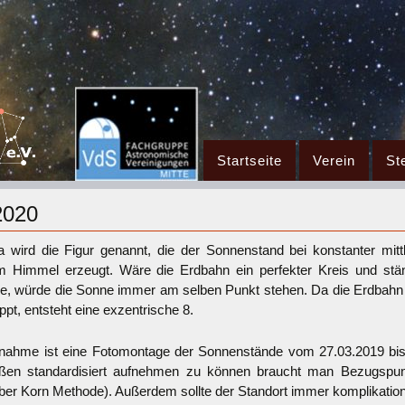
Zum
Startseite
Verein
St
Inhalt
springen
2020
wird die Figur genannt, die der Sonnenstand bei konstanter mittl
 Himmel erzeugt. Wäre die Erdbahn ein perfekter Kreis und stä
, würde die Sonne immer am selben Punkt stehen. Da die Erdbahn a
ppt, entsteht eine exzentrische 8.
nahme ist eine Fotomontage der Sonnenstände vom 27.03.2019 bi
aßen standardisiert aufnehmen zu können braucht man Bezugspun
er Korn Methode). Außerdem sollte der Standort immer komplikationsl