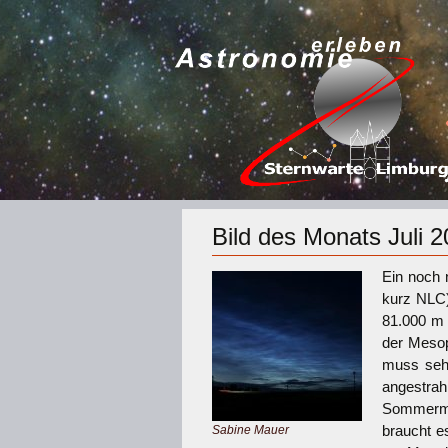
Bild des Monats Juli 
Ein noch 
kurz NLC)
81.000 m 
der Mesop
muss sehr
angestra
Sommermon
braucht e
Sabine Mauer