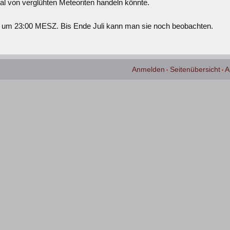
al von verglühten Meteoriten handeln könnte.
0 um 23:00 MESZ. Bis Ende Juli kann man sie noch beobachten.
Anmelden
Seitenübersicht
A