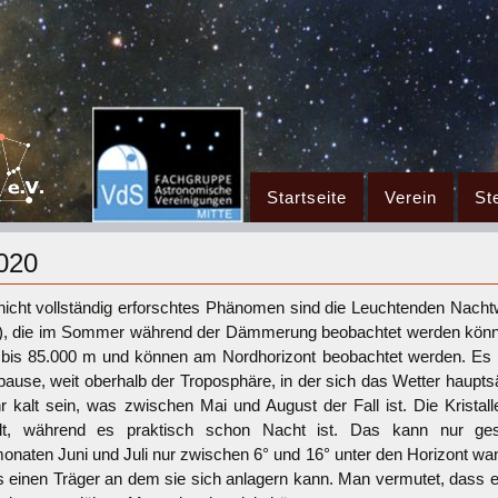
Zum
Startseite
Verein
St
Inhalt
springen
2020
nicht vollständig erforschtes Phänomen sind die Leuchtenden Nachtwo
, die im Sommer während der Dämmerung beobachtet werden können
bis 85.000 m und können am Nordhorizont beobachtet werden. Es han
ause, weit oberhalb der Troposphäre, in der sich das Wetter hauptsä
 kalt sein, was zwischen Mai und August der Fall ist. Die Krista
hlt, während es praktisch schon Nacht ist. Das kann nur g
aten Juni und Juli nur zwischen 6° und 16° unter den Horizont wander
s einen Träger an dem sie sich anlagern kann. Man vermutet, dass es