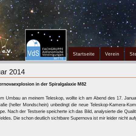
Zum
Startseite
Verein
St
Inhalt
springen
uar 2014
ernovaexplosion in der Spiralgalaxie M82
m Umbau an meinem Teleskop, wollte ich am Abend des 17. Januars
rafie (heller Mondschein) unbedingt die neue Teleskop-Kamera-Komb
e. Nach der Testserie speicherte ich das Bild, analysierte die Quali
eldes. Die schon deutlich sichtbare Supernova ist mir leider nicht auf