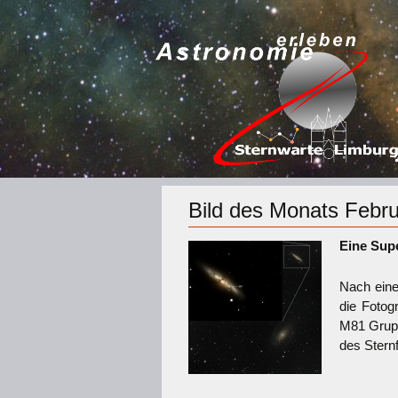
Bild des Monats Febr
Eine S
up
Nach eine
die Fotog
M81 Grupp
des Sternf