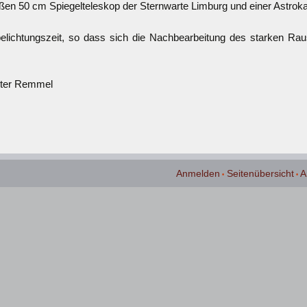
ßen 50 cm Spiegelteleskop der Sternwarte Limburg und einer Astro
lichtungszeit, so dass sich die Nachbearbeitung des starken Rau
eter Remmel
Anmelden
Seitenübersicht
A