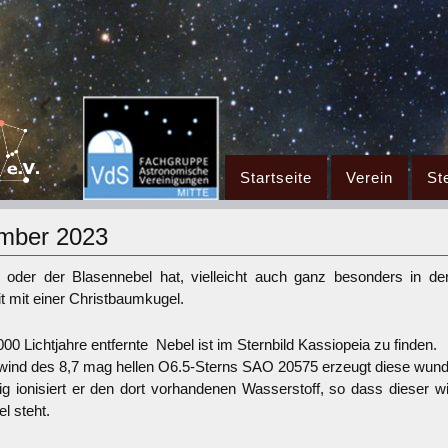
Zum
Startseite
Verein
St
Inhalt
springen
ember 2023
der der Blasennebel hat, vielleicht auch ganz besonders in der
t mit einer Christbaumkugel.
00 Lichtjahre entfernte Nebel ist im Sternbild Kassiopeia zu finden.
wind des 8,7 mag hellen O6.5-Sterns SAO 20575 erzeugt diese wun
tig ionisiert er den dort vorhandenen Wasserstoff, so dass dieser w
 steht.