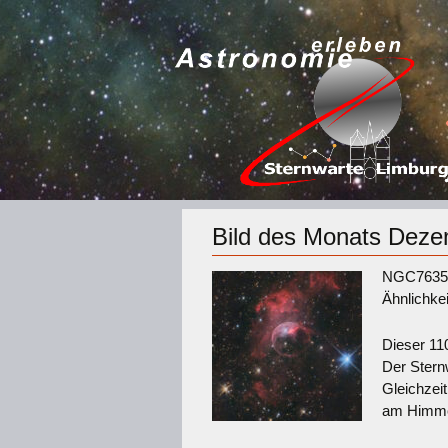
Bild des Monats Dez
NGC7635 o
Ähnlichkei
Dieser 110
Der Stern
Gleichzei
am Himmel