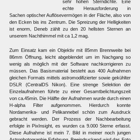
sehr hohen Sterndichte. Eine
echte Herausforderung in
Sachen optischer Auflösevermögen in der Fläche, also von
den Ecken bis ins Zentrum. Die Spreizung der Helligkeiten
ist enorm, Deneb zählt zu den 20 hellsten Sternen an
unserem Nachthimmel mit ca 1,2 mag.
Zum Einsatz kam ein Objektiv mit 85mm Brennweite bei
86mm Öffnung, leicht abgeblendet um im Nachgang so
wenig als möglich mit der Software nachkorrigieren zu
müssen. Das Basismaterial besteht aus 400 Aufnahmen
gleichen Formats mittels astromodifizierter sowie gekühlter
DSLR (CentralDS Nikon). Eine strenge Selektion der
Einzelaufnahmen führte zu einer Gesamtbelichtungszeit
von ca.45min. Die Hälfte der Aufnahmen wurde durch einen
H-alpha Filter aufgenommen. Hierdurch konnte
Nordamerika- und Pelikannebel schön zum Ausdruck
gebracht werden. Der Prozess der Nachbearbeitung
erfolgte in PixInsight, es wurden ca 9.000 Sterne erfasst.
Diese Aufnahme ist mein 7. Bild in meiner noch jungen
Astrophotographie Erfahrung. Beeindruckend wird das Foto