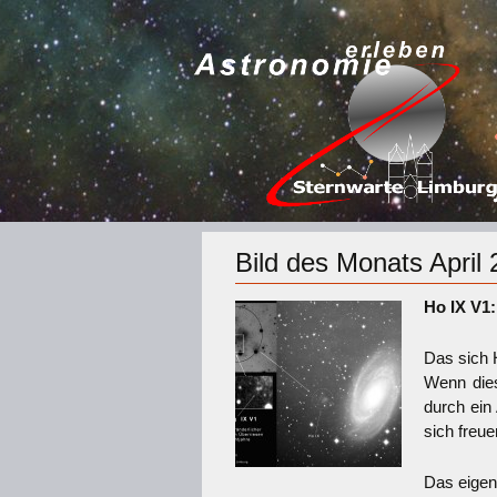
Bild des Monats April
Ho IX V1:
Das sich 
Wenn dies
durch ein
sich freue
Das eigent