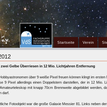
Zum
Startseite
Verein
St
Inhalt
springen
 2012
 zwei Gelbe Überriesen in 12 Mio. Lichtjahren Entfernung
Hobbyastronomen über 9 weiße Pixel freuen können klingt im ersten
e 9 Pixel allerdings einen Doppelstern darstellen, der in 12 Mio. L
 Amateurteleskop mit knapp 70cm Brennweite abgebildet werden, 
n darf.
liche Fotoobjekt war die große Galaxie Messier 81. Links neben der G