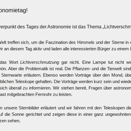
ronomietag!
werpunkt des Tages der Astronomie ist das Thema „Lichtverschm
t treffen sich, um die Faszination des Himmels und der Sterne in 
ir an diesem Tag aktiv und laden alle interessierten Bürger zu einem
n das Wort
Lichtverschmutzung
gar nicht. Eine Lampe tut nicht we
ön. Aber die Problematik ist real. Die Pflanzen- und die Tierwelt sin
er Sternwarte erläutern. Ebenso werden Vorträge über den Mond, üb
üblichen Teleskope gehalten. Die Vorträge werden kurz sein und wie
, sich überall zu informieren. Wir stehen bereit, Fragen über astro
st mitgebrachten Fernrohr zu leisten.
 unsere Sternbilder erläutert und wir fahren mit den Teleskopen di
uf die Sonne gerichtet und zeigen diese in einer ganz ungewohnten A
zen sehen.