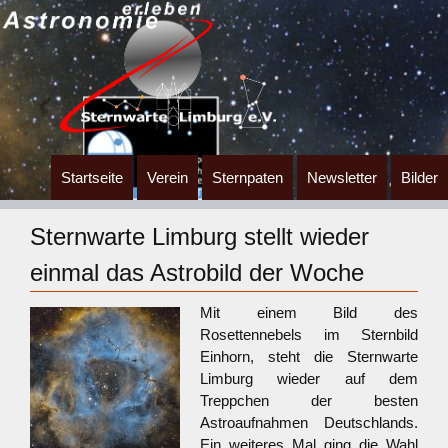
Zum
Startseite
Verein
Sternpaten
Newsletter
Bilder
Inhalt
springen
Sternwarte Limburg stellt wieder
einmal das Astrobild der Woche
Mit einem Bild des
Rosettennebels im Sternbild
Einhorn, steht die Sternwarte
Limburg wieder auf dem
Treppchen der besten
Astroaufnahmen Deutschlands.
Ein weiteres Mal ging die Wahl