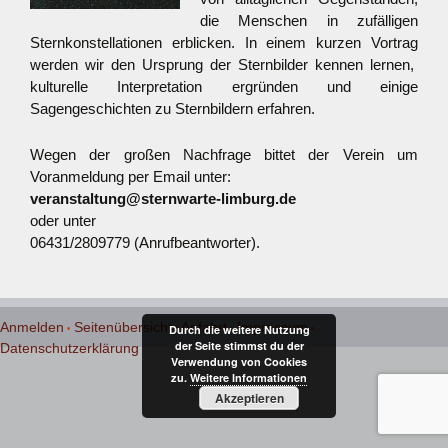
die Menschen in zufälligen
Sternkonstellationen erblicken. In einem kurzen Vortrag
werden wir den Ursprung der Sternbilder kennen lernen,
kulturelle Interpretation ergründen und einige
Sagengeschichten zu Sternbildern erfahren.
Wegen der großen Nachfrage bittet der Verein um
Voranmeldung per Email unter:
veranstaltung@sternwarte-limburg.de
oder unter
06431/2809779 (Anrufbeantworter).
Anmelden
Seitenübersicht
Anfahrt
Impressum
Durch die weitere Nutzung
der Seite stimmst du der
Datenschutzerklärung
Verwendung von Cookies
zu.
Weitere Informationen
Akzeptieren