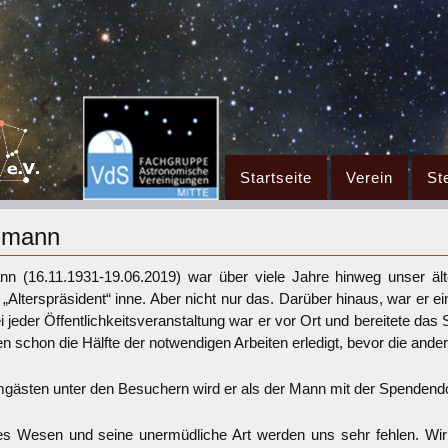
Zum
Startseite
Verein
St
Inhalt
springen
hmann
 (16.11.1931-19.06.2019) war über viele Jahre hinweg unser älte
tel „Alterspräsident“ inne. Aber nicht nur das. Darüber hinaus, war er e
i jeder Öffentlichkeitsveranstaltung war er vor Ort und bereitete das
n schon die Hälfte der notwendigen Arbeiten erledigt, bevor die andere
ästen unter den Besuchern wird er als der Mann mit der Spendendos
hes Wesen und seine unermüdliche Art werden uns sehr fehlen. Wir