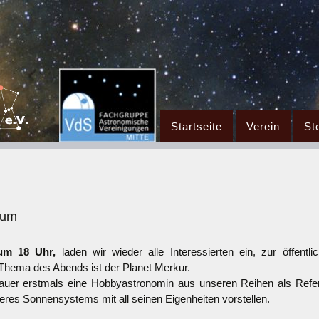
Zum
Startseite
Verein
St
Inhalt
springen
aum
um 18 Uhr,
laden wir wieder alle Interessierten ein, zur öffentl
ema des Abends ist der Planet Merkur.
auer erstmals eine Hobbyastronomin aus unseren Reihen als Refer
eres Sonnensystems mit all seinen Eigenheiten vorstellen.