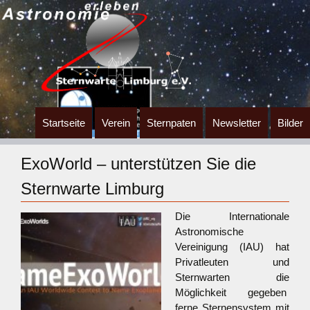
Zum
Startseite
Verein
Sternpaten
Newsletter
Bilder
Inhalt
springen
ExoWorld – unterstützen Sie die
Sternwarte Limburg
Die Internationale
Astronomische
Vereinigung (IAU) hat
Privatleuten und
Sternwarten die
Möglichkeit gegeben
ferne Sternensystem mit