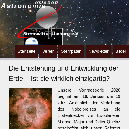
Zum
Startseite
Verein
Sternpaten
Newsletter
Bilder
Inhalt
springen
Die Entstehung und Entwicklung der
Erde – Ist sie wirklich einzigartig?
Unsere Vortragsserie 2020
beginnt am
18. Januar um 19
Uhr
. Anlässlich der Verleihung
des Nobelpreises an die
Erstentdecker von Exoplaneten
Michael Major und Didier Queloz
beschäftigt sich unser Referent