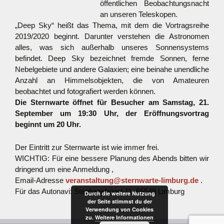
öffentlichen Beobachtungsnacht
an unseren Teleskopen.
„Deep Sky“ heißt das Thema, mit dem die Vortragsreihe
2019/2020 beginnt. Darunter verstehen die Astronomen
alles, was sich außerhalb unseres Sonnensystems
befindet. Deep Sky bezeichnet fremde Sonnen, ferne
Nebelgebiete und andere Galaxien; eine beinahe unendliche
Anzahl an Himmelsobjekten, die von Amateuren
beobachtet und fotografiert werden können.
Die Sternwarte öffnet für Besucher am Samstag, 21.
September um 19:30 Uhr, der Eröffnungsvortrag
beginnt um 20 Uhr.
Der Eintritt zur Sternwarte ist wie immer frei.
WICHTIG: Für eine bessere Planung des Abends bitten wir
dringend um eine Anmeldung ,
Email-Adresse
veranstaltung@sternwarte-limburg.de
.
Für das Autonavi: Stephanshügel 11, 65549 Limburg
Durch die weitere Nutzung
der Seite stimmst du der
Verwendung von Cookies
zu.
Weitere Informationen