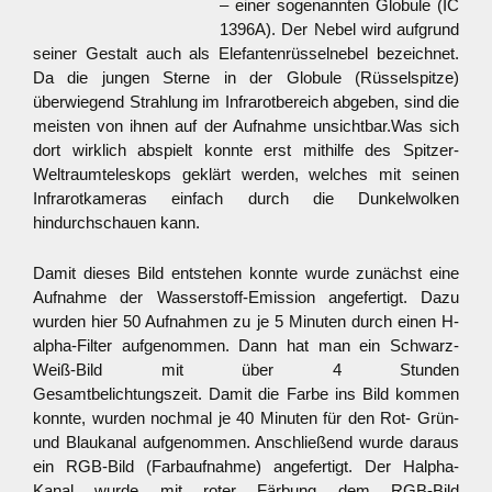
– einer sogenannten Globule (IC
1396A). Der Nebel wird aufgrund
seiner Gestalt auch als Elefantenrüsselnebel bezeichnet.
Da die jungen Sterne in der Globule (Rüsselspitze)
überwiegend Strahlung im Infrarotbereich abgeben, sind die
meisten von ihnen auf der Aufnahme unsichtbar.
Was sich
dort wirklich abspielt konnte erst mithilfe des Spitzer-
Weltraumteleskops geklärt werden, welches mit seinen
Infrarotkameras einfach durch die Dunkelwolken
hindurchschauen kann.
Damit dieses Bild entstehen konnte wurde zunächst eine
Aufnahme der Wasserstoff-Emission angefertigt. Dazu
wurden hier 50 Aufnahmen zu je 5 Minuten durch einen H-
alpha-Filter aufgenommen. Dann hat man ein Schwarz-
Weiß-Bild mit über 4 Stunden
Gesamtbelichtungszeit. Damit die Farbe ins Bild kommen
konnte, wurden nochmal je 40 Minuten für den Rot- Grün-
und Blaukanal aufgenommen. Anschließend wurde daraus
ein RGB-Bild (Farbaufnahme) angefertigt. Der Halpha-
Kanal wurde mit roter Färbung dem RGB-Bild