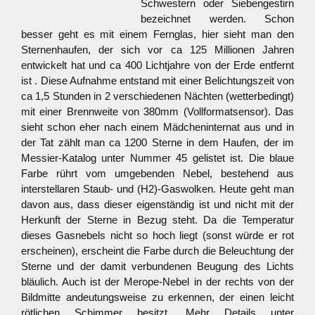
Schwestern oder Siebengestirn
bezeichnet werden. Schon
besser geht es mit einem Fernglas, hier sieht man den
Sternenhaufen, der sich vor ca 125 Millionen Jahren
entwickelt hat und ca 400 Lichtjahre von der Erde entfernt
ist .
Diese Aufnahme entstand mit einer Belichtungszeit von
ca 1,5 Stunden in 2 verschiedenen Nächten (wetterbedingt)
mit einer Brennweite von 380mm (Vollformatsensor). Das
sieht schon eher nach einem Mädcheninternat aus und in
der Tat zählt man ca 1200 Sterne in dem Haufen, der im
Messier-Katalog unter Nummer 45 gelistet ist. Die blaue
Farbe rührt vom umgebenden Nebel, bestehend aus
interstellaren Staub- und (H2)-Gaswolken. Heute geht man
davon aus, dass dieser eigenständig ist und nicht mit der
Herkunft der Sterne in Bezug steht. Da die Temperatur
dieses Gasnebels nicht so hoch liegt (sonst würde er rot
erscheinen), erscheint die Farbe durch die Beleuchtung der
Sterne und der damit verbundenen Beugung des Lichts
bläulich. Auch ist der Merope-Nebel in der rechts von der
Bildmitte andeutungsweise zu erkennen, der einen leicht
rötlichen Schimmer besitzt. Mehr Details unter