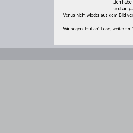
„Ich habe
und ein p
Venus nicht wieder aus dem Bild ve
Wir sagen „Hut ab“ Leon, weiter so.