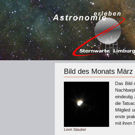
Bild des Monats März
Das Bild 
Nachbarpl
eindeutig
die Tatsa
Mitglied 
erste pra
mit ihren
Leon Stauber