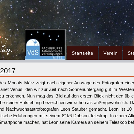
Zum
Startseite
Verein
St
Inhalt
springen
 2017
des Monats März zeigt nach eigener Aussage des Fotografen einen „
anet Venus, den wir zur Zeit nach Sonnenuntergang gut im Weste
 zu erkennen. Nun mag das Bild auf den ersten Blick nicht den übl
che seiner Entstehung bezeichnen wir schon als außergewöhnlich.
Da
und Nachwuchsastrofotografen Leon Stauber gemacht. Leon ist 10
ktische Erfahrungen mit seinem 8“ f/6 Dobson-Teleskop. In einem Alte
 Smartphone machen, hat Leon seine Kamera an seinem Teleskop befest