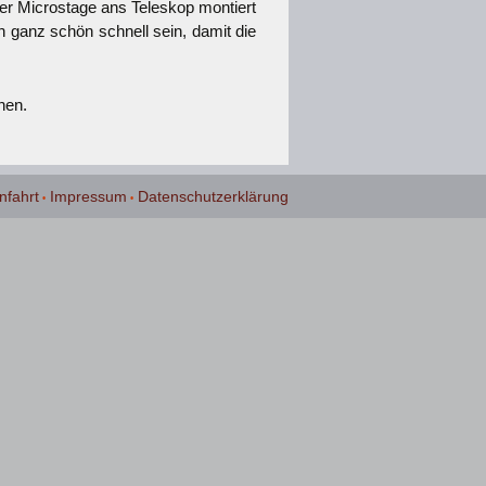
r Microstage ans Teleskop montiert
h ganz schön schnell sein, damit die
hen.
nfahrt
Impressum
Datenschutzerklärung