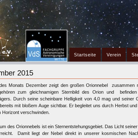
Zum
Startseite
Verein
St
Inhalt
springen
ember 2015
 des Monats Dezember zeigt den großen Orionnebel zusammen m
gehören zum gleichnamigen Sternbild des Orion und befinde
gers. Durch seine scheinbare Helligkeit von 4,0 mag und seiner 
ereits mit bloßem Auge sichtbar. Er begleitet uns durch Herbst und 
m Horizont verschwinden.
um des Orionnebels ist ein Sternentstehungsgebiet. Das Licht seiner
reicht. Damit liegt der Nebel direkt in unserer kosmischen Nac