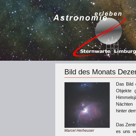
Bild des Monats Dez
Das Bild
Objekte 
Himmelsjä
Nächten b
hinter de
Das Zentr
Marcel Herheuser
es uns er