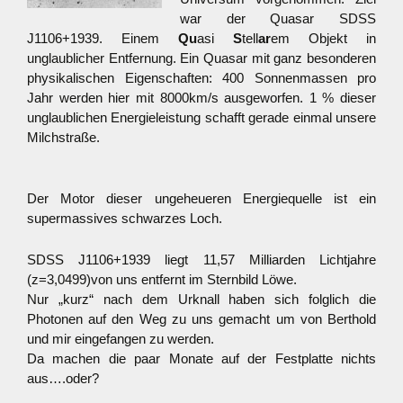
war der Quasar SDSS
J1106+1939. Einem
Qu
asi
S
tell
ar
em Objekt in
unglaublicher Entfernung. Ein Quasar mit ganz besonderen
physikalischen Eigenschaften: 400 Sonnenmassen pro
Jahr werden hier mit 8000km/s ausgeworfen. 1 % dieser
unglaublichen Energieleistung schafft gerade einmal unsere
Milchstraße.
Der Motor dieser ungeheueren Energiequelle ist ein
supermassives schwarzes Loch.
SDSS J1106+1939 liegt 11,57 Milliarden Lichtjahre
(z=3,0499)von uns entfernt im Sternbild Löwe.
Nur „kurz“ nach dem Urknall haben sich folglich die
Photonen auf den Weg zu uns gemacht um von Berthold
und mir eingefangen zu werden.
Da machen die paar Monate auf der Festplatte nichts
aus….oder?