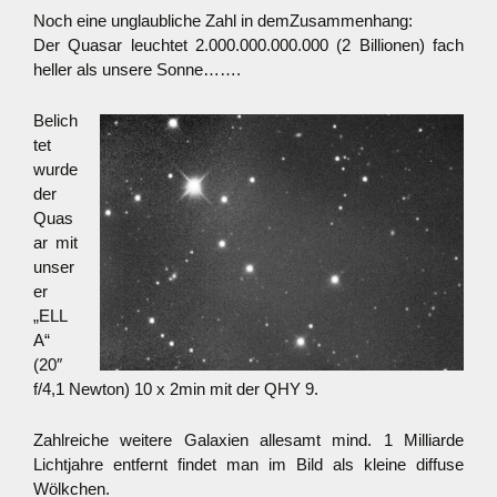
Noch eine unglaubliche Zahl in demZusammenhang:
Der Quasar leuchtet 2.000.000.000.000 (2 Billionen) fach
heller als unsere Sonne…….
Belich
tet
wurde
der
Quas
ar mit
unser
er
„ELL
A“
(20″
f/4,1 Newton) 10 x 2min mit der QHY 9.
Zahlreiche weitere Galaxien allesamt mind. 1 Milliarde
Lichtjahre entfernt findet man im Bild als kleine diffuse
Wölkchen.